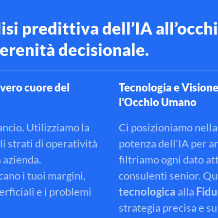
isi predittiva dell’IA all’oc
serenità decisionale.
l vero cuore del
Tecnologia e Visione:
l’Occhio Umano
lancio.
Utilizziamo la
Ci posizioniamo nella
i strati di operatività
potenza dell’IA per a
a azienda
.
filtriamo ogni dato at
cano i tuoi margini,
consulenti senior
.
Que
rficiali e i problemi
tecnologica
alla
Fidu
strategia precisa e s