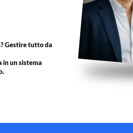
tà? Gestire tutto da
a
in un
sistema
o.