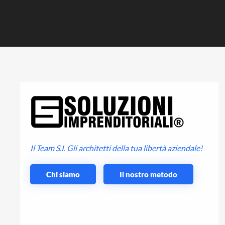
Il Team S.I. Gli architetti della tua libertà aziendale!
Chi siamo
Il nostro metodo