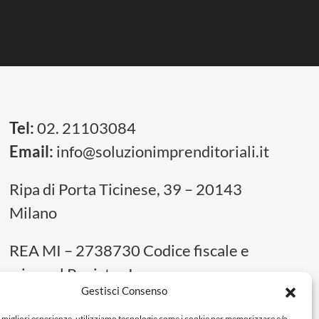
Tel:
02. 21103084
Email:
info@soluzionimprenditoriali.it
Ripa di Porta Ticinese, 39 – 20143
Milano
REA MI – 2738730 Codice fiscale e
n.iscr. al Registro Imprese:
Gestisci Consenso
13693040969
e migliori esperienze, utilizziamo tecnologie come i cookie per memorizzare e/o