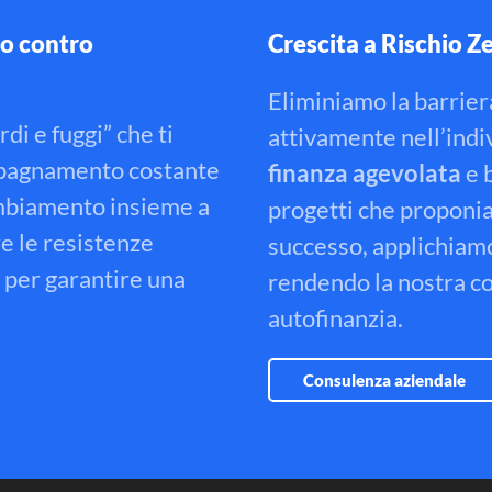
o contro
Crescita a Rischio Ze
Eliminiamo la barrier
i e fuggi” che ti
attivamente nell’indi
pagnamento costante
finanza agevolata
e b
ambiamento insieme a
progetti che propon
re le resistenze
successo, applichiamo i
o per garantire una
rendendo la nostra c
autofinanzia
.
Consulenza aziendale