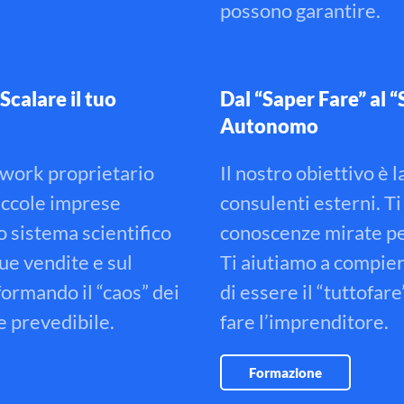
possono garantire
.
Scalare il tuo
Dal “Saper Fare” al 
Autonomo
mework proprietario
Il nostro obiettivo è 
iccole imprese
consulenti esterni
.
Ti
 sistema scientifico
conoscenze mirate per
tue vendite e sul
Ti aiutiamo a compier
sformando il “caos” dei
di essere il “tuttofar
 e prevedibile.
fare l’imprenditore
.
Formazione