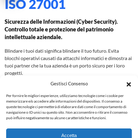
ISO 27001
Sicurezza delle Informazioni (Cyber Security).
Controllo totale e protezione del patrimonio
intellettuale aziendale.
Blindare i tuoi dati significa blindare il tuo futuro. Evita
blocchi operativi causati da attacchi informatici e dimostra ai
tuoi partner che la tua azienda è un porto sicuro per i loro
progetti.
Gestisci Consenso
Per fornire le migliori esperienze, utilizziamo tecnologie come i cookie per
memorizzare e/o accedere alle informazioni del dispositivo. Il consenso a
ISO 22000
queste tecnologie ci permetterà di elaborare dati come il comportamento di
navigazione o ID unici su questo sito. Non acconsentire o ritirare il consenso
può influire negativamente su alcune caratteristiche e funzioni.
Sicurezza Alimentare. Sicurezza del prodotto e
accesso a nuovi canali distributivi.
Accetta