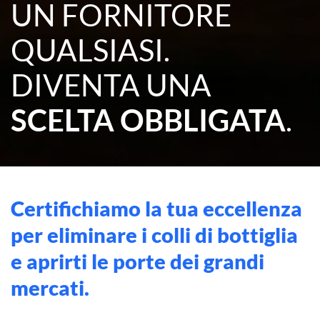
UN FORNITORE
QUALSIASI.
DIVENTA UNA
SCELTA OBBLIGATA
.
Certifichiamo la tua eccellenza
per eliminare i colli di bottiglia
e aprirti le porte dei grandi
mercati.