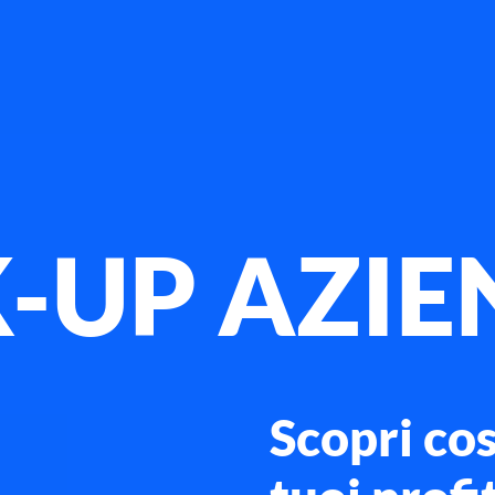
K-UP AZI
Scopri co