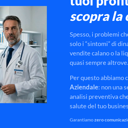
tuoi
profit
scopra la
Spesso, i problemi che
solo i “sintomi” di d
vendite calano o la li
quasi sempre altrove
Per questo abbiamo c
Aziendale
: non una s
analisi preventiva
che
salute del tuo busines
Garantiamo
zero comunicazio