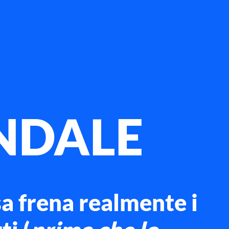
ENDALE
sa
frena
realmente i