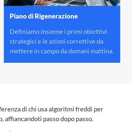
Piano di Rigenerazione
Definiamo insieme i primi obiettivi
strategici e le azioni correttive da
mettere in campo da domani mattina
.
ferenza di chi usa algoritmi freddi per
po, affiancandoti passo dopo passo
.