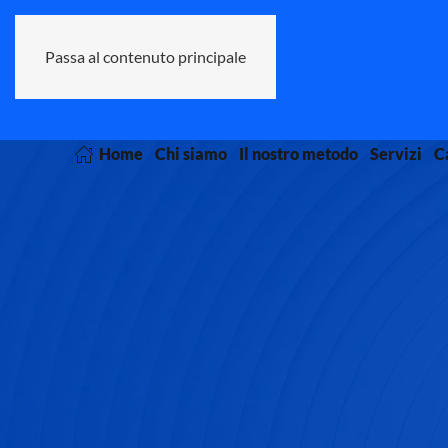
Passa al contenuto principale
Home
Chi siamo
Il nostro metodo
Servizi
Ca