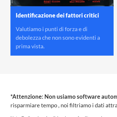
Identificazione dei fattori critici
Valutiamo i punti di forza e di
debolezza che non sono evidenti a
prima vista.
*Attenzione: Non usiamo software automa
risparmiare tempo
, noi filtriamo i dati a