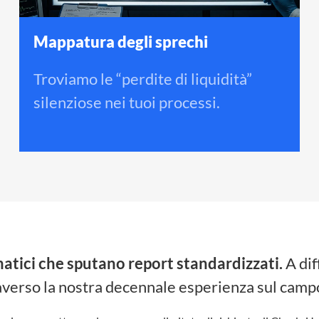
Mappatura degli sprechi
Troviamo le “perdite di liquidità”
silenziose nei tuoi processi
.
tici che sputano report standardizzati.
A dif
ttraverso la nostra decennale esperienza sul cam