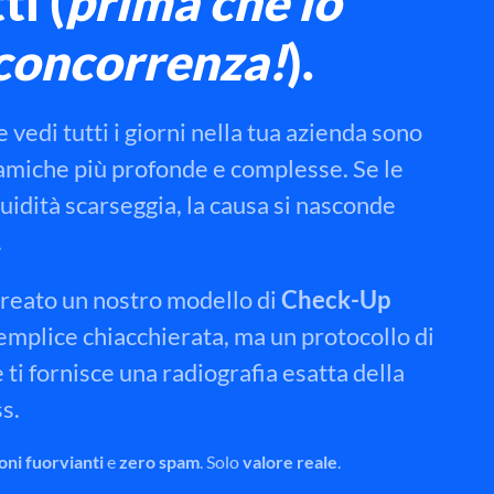
ti
(
prima che lo
 concorrenza!
).
 vedi tutti i giorni nella tua azienda sono
inamiche più profonde e complesse. Se le
quidità scarseggia, la causa si nasconde
.
reato un nostro modello di
Check-Up
emplice chiacchierata, ma un protocollo di
 ti fornisce una radiografia esatta della
s.
ni fuorvianti
e
zero spam
. Solo
valore reale
.